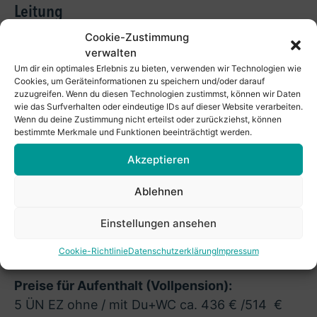
Leitung
Cookie-Zustimmung
Pfarrerin Isabel Hartmann und Prof. Dr. Reiner
verwalten
Knieling
Um dir ein optimales Erlebnis zu bieten, verwenden wir Technologien wie
Cookies, um Geräteinformationen zu speichern und/oder darauf
Ort
zuzugreifen. Wenn du diesen Technologien zustimmst, können wir Daten
wie das Surfverhalten oder eindeutige IDs auf dieser Website verarbeiten.
Communität Christusbruderschaft Selbitz
Wenn du deine Zustimmung nicht erteilst oder zurückziehst, können
bestimmte Merkmale und Funktionen beeinträchtigt werden.
Beginn
Akzeptieren
mit dem Kaffeetrinken ab 13:30 Uhr
Ablehnen
Ende
Einstellungen ansehen
nach dem Mittagessen 13:00 Uhr
Cookie-Richtlinie
Datenschutzerklärung
Impressum
Teilnahmebetrag
Preise für Aufenthalt (Vollpension):
5 ÜN EZ ohne / mit Du+WC ca. 436 € /514 €