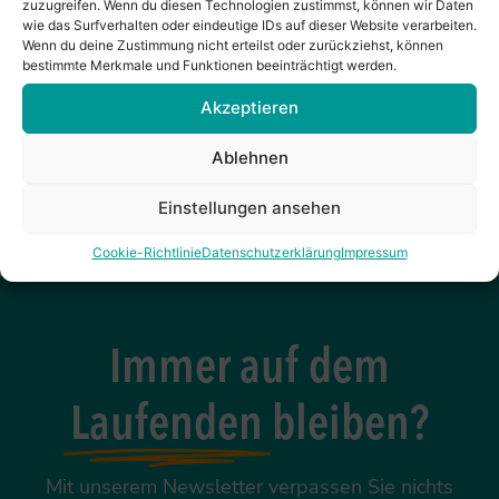
zuzugreifen. Wenn du diesen Technologien zustimmst, können wir Daten
Kultur: Leben und Arbeiten als Sinn-volles
wie das Surfverhalten oder eindeutige IDs auf dieser Website verarbeiten.
Zusammenspiel.
Wenn du deine Zustimmung nicht erteilst oder zurückziehst, können
bestimmte Merkmale und Funktionen beeinträchtigt werden.
Weitere Infos
Akzeptieren
Ablehnen
Einstellungen ansehen
Cookie-Richtlinie
Datenschutzerklärung
Impressum
Immer auf dem
Laufenden
bleiben?
Mit unserem Newsletter verpassen Sie nichts