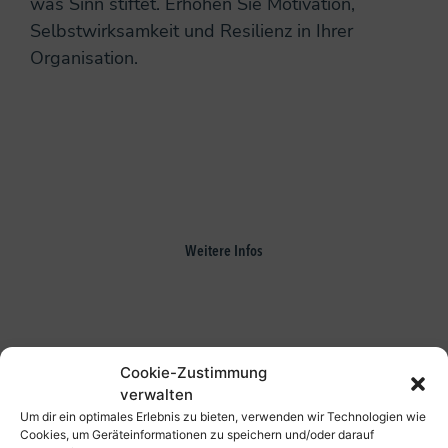
was Sinn stiftet. Erhöhen Sie Motivation,
Selbstwirksamkeit und Resilienz in Ihrer
Organisation.
Fortbildung
Geist & Prozess
Weiterbildung zu spiritueller Prozessgestaltung –
3 Module in einem Jahr
Weitere Infos
Cookie-Zustimmung
verwalten
Fortbildung
Um dir ein optimales Erlebnis zu bieten, verwenden wir Technologien wie
Spirit meets New Work
Cookies, um Geräteinformationen zu speichern und/oder darauf
Das Bedürfnis nach New Work erfordert eine neue