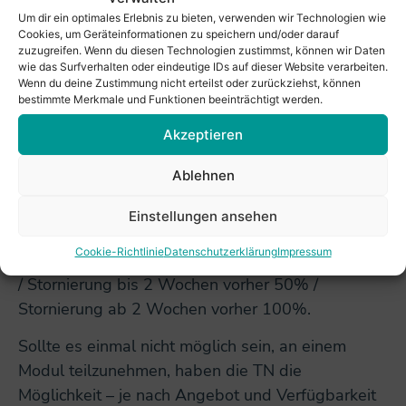
Ein Anspruch auf Ersatz von Reise-,
Um dir ein optimales Erlebnis zu bieten, verwenden wir Technologien wie
Übernachtungs- und Verpflegungskosten sowie
Cookies, um Geräteinformationen zu speichern und/oder darauf
Arbeitsausfall ist ausgeschlossen.
zuzugreifen. Wenn du diesen Technologien zustimmst, können wir Daten
wie das Surfverhalten oder eindeutige IDs auf dieser Website verarbeiten.
6.
Stornierung durch einen Teilnehmer/eine
Wenn du deine Zustimmung nicht erteilst oder zurückziehst, können
bestimmte Merkmale und Funktionen beeinträchtigt werden.
Teilnehmerin
Akzeptieren
Stornierungen bedürfen immer der Schriftform.
Ablehnen
Im Stornierungsfall entstehen folgende Kosten für
die
Tagungsgebühr
: Stornierung bis 8 Wochen
Einstellungen ansehen
vor Beginn der gesamten Fortbildung 150 Euro
Cookie-Richtlinie
Datenschutzerklärung
Impressum
/ Stornierung bis 4 Wochen vorher 20%
/ Stornierung bis 2 Wochen vorher 50% /
Stornierung ab 2 Wochen vorher 100%.
Sollte es einmal nicht möglich sein, an einem
Modul teilzunehmen, haben die TN die
Möglichkeit – je nach Angebot und Verfügbarkeit