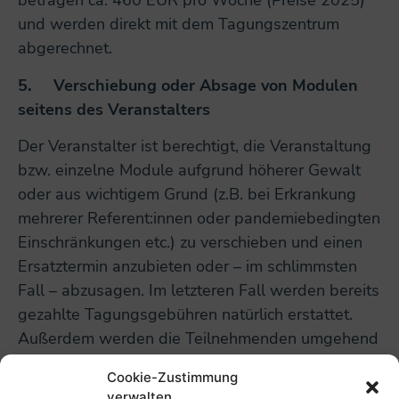
betragen ca. 460 EUR pro Woche (Preise 2025)
und werden direkt mit dem Tagungszentrum
abgerechnet.
5.
Verschiebung oder Absage von Modulen
seitens des Veranstalters
Der Veranstalter ist berechtigt, die Veranstaltung
bzw. einzelne Module aufgrund höherer Gewalt
oder aus wichtigem Grund (z.B. bei Erkrankung
mehrerer Referent:innen oder pandemiebedingten
Einschränkungen etc.) zu verschieben und einen
Ersatztermin anzubieten oder – im schlimmsten
Fall – abzusagen. Im letzteren Fall werden bereits
gezahlte Tagungsgebühren natürlich erstattet.
Außerdem werden die Teilnehmenden umgehend
informiert.
Cookie-Zustimmung
verwalten